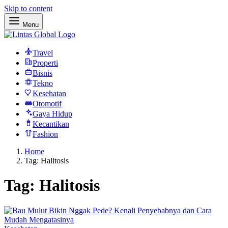
Skip to content
Menu
Travel
Properti
Bisnis
Tekno
Kesehatan
Otomotif
Gaya Hidup
Kecantikan
Fashion
Home
Tag: Halitosis
Tag:
Halitosis