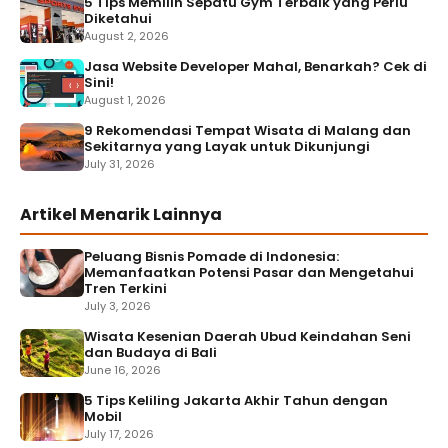
5 Tips Memilih Sepatu Gym Terbaik yang Perlu
Diketahui
August 2, 2026
Jasa Website Developer Mahal, Benarkah? Cek di
Sini!
August 1, 2026
9 Rekomendasi Tempat Wisata di Malang dan
Sekitarnya yang Layak untuk Dikunjungi
July 31, 2026
Artikel Menarik Lainnya
Peluang Bisnis Pomade di Indonesia:
Memanfaatkan Potensi Pasar dan Mengetahui
Tren Terkini
July 3, 2026
Wisata Kesenian Daerah Ubud Keindahan Seni
dan Budaya di Bali
June 16, 2026
5 Tips Keliling Jakarta Akhir Tahun dengan
Mobil
July 17, 2026