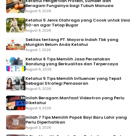
Ketahui Pengertian Protein, Sumber dan
Beragam Fungsinya bagi Tubuh Manusia
August 9, 2026
Ketahui 5 Jenis Olahraga yang Cocok untuk Usia
50-an agar Tetap Bugar
August 8, 2026
Sekilas tentang PT. Mayora Indah Tbk yang
Mungkin Belum Anda Ketahui
August 7, 2026
Ketahui 6 Tips Memilih Jasa Percetakan
Bandung yang Berkualitas dan Terpercaya
August 6, 2026
Ketahui 5 Tips Memilih Influencer yang Tepat
Sebagai Strategi Pemasaran
August 5, 2026
Inilah Beragam Manfaat Videotron yang Perlu
Diketahui
August 4, 2026
Inilah 7 Tips Memilih Popok Bayi Baru Lahir yang
Perlu Diperhatikan
August 3, 2026