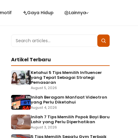
motif
Gaya Hidup
Lainnya
Search
Search
for:
Artikel Terbaru
Ketahui 5 Tips Memilih Influencer
yang Tepat Sebagai Strategi
Pemasaran
August 5, 2026
Inilah Beragam Manfaat Videotron
yang Perlu Diketahui
August 4, 2026
Inilah 7 Tips Memilih Popok Bayi Baru
Lahir yang Perlu Diperhatikan
August 3, 2026
5 Tips Memilih Sepatu Gym Terbaik