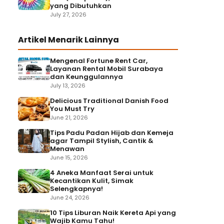
yang Dibutuhkan
July 27, 2026
Artikel Menarik Lainnya
Mengenal Fortune Rent Car,
Layanan Rental Mobil Surabaya
dan Keunggulannya
July 13, 2026
Delicious Traditional Danish Food
You Must Try
June 21, 2026
Tips Padu Padan Hijab dan Kemeja
agar Tampil Stylish, Cantik &
Menawan
June 15, 2026
4 Aneka Manfaat Serai untuk
Kecantikan Kulit, Simak
Selengkapnya!
June 24, 2026
10 Tips Liburan Naik Kereta Api yang
Wajib Kamu Tahu!