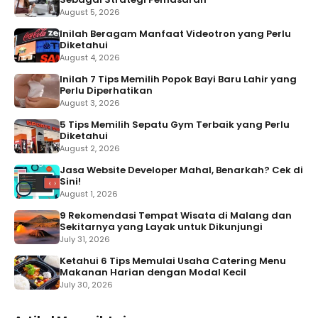
August 5, 2026
Inilah Beragam Manfaat Videotron yang Perlu
Diketahui
August 4, 2026
Inilah 7 Tips Memilih Popok Bayi Baru Lahir yang
Perlu Diperhatikan
August 3, 2026
5 Tips Memilih Sepatu Gym Terbaik yang Perlu
Diketahui
August 2, 2026
Jasa Website Developer Mahal, Benarkah? Cek di
Sini!
August 1, 2026
9 Rekomendasi Tempat Wisata di Malang dan
Sekitarnya yang Layak untuk Dikunjungi
July 31, 2026
Ketahui 6 Tips Memulai Usaha Catering Menu
Makanan Harian dengan Modal Kecil
July 30, 2026