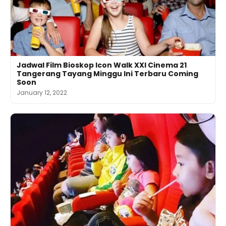
Jadwal Film Bioskop Icon Walk XXI Cinema 21
Tangerang Tayang Minggu Ini Terbaru Coming
Soon
January 12, 2022