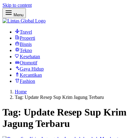
Skip to content
Menu
Travel
Properti
Bisnis
Tekno
Kesehatan
Otomotif
Gaya Hidup
Kecantikan
Fashion
Home
Tag: Update Resep Sup Krim Jagung Terbaru
Tag:
Update Resep Sup Krim
Jagung Terbaru