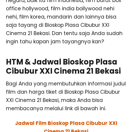
negara, baik itu film Indonesia, film barat box
office hollywood, film india bollywood nehi
nehi, film korea, mandarin dan lainnya bisa
saja tayang di Bioskop Plasa Cibubur XXI
Cinema 21 Bekasi. Dan tentu saja Anda sudah
ingin tahu kapan jam tayangnya kan?
HTM & Jadwal Bioskop Plasa
Cibubur XXI Cinema 21 Bekasi
Bagi Anda yang membutuhkan informasi judul
film dan harga tiket di Bioskop Plasa Cibubur
XXI Cinema 21 Bekasi, maka Anda bisa
membacanya melalui link di bawah ini.
Jadwal Film Bioskop Plasa Cibubur XXI
Cinema 21 Bekasi