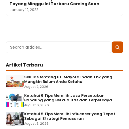
Tayang Minggu Ini Terbaru Coming Soon
January 12, 2022
Search
Searc
for:
Artikel Terbaru
Sekilas tentang PT. Mayora Indah Tbk yang
Mungkin Belum Anda Ketahui
August 7, 2026
Ketahui 6 Tips Memilih Jasa Percetakan
Bandung yang Berkualitas dan Terpercaya
August 6, 2026
Ketahui 5 Tips Memilih Influencer yang Tepat
Sebagai Strategi Pemasaran
August 5, 2026