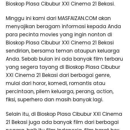
Bioskop Plasa Cibubur XXI Cinema 21 Bekasi.
Minggu ini kami dari MASFAIZAN.COM akan
menyajikan beragam informasi kepada Anda
para pecinta movies yang ingin nonton di
Bioskop Plasa Cibubur XXI Cinema 21 Bekasi
sendirian, bersama teman ataupun keluarga
Anda. Sebab bulan ini ada banyak film terbaru
yang segera tayang di Bioskop Plasa Cibubur
XXI Cinema 21 Bekasi dari berbagai genre,
mulai dari horor, komedi, romantis atau
percintaan, pilem keluarga, perang, action,
fiksi, superhero dan masih banyak lagi.
Selain itu, di Bioskop Plasa Cibubur XXI Cinema
21 Bekasi juga ada banyak film dari berbagai