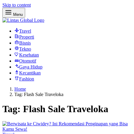
Skip to content
Menu
Travel
Properti
Bisnis
Tekno
Kesehatan
Otomotif
Gaya Hidup
Kecantikan
Fashion
Home
Tag: Flash Sale Traveloka
Tag:
Flash Sale Traveloka