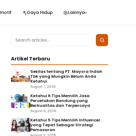
motif
Gaya Hidup
Lainnya
Search
Search
for:
Artikel Terbaru
Sekilas tentang PT. Mayora Indah
Tbk yang Mungkin Belum Anda
Ketahui
August 7, 2026
Ketahui 6 Tips Memilih Jasa
Percetakan Bandung yang
Berkualitas dan Terpercaya
August 6, 2026
Ketahui 5 Tips Memilih Influencer
yang Tepat Sebagai Strategi
Pemasaran
August 5, 2026